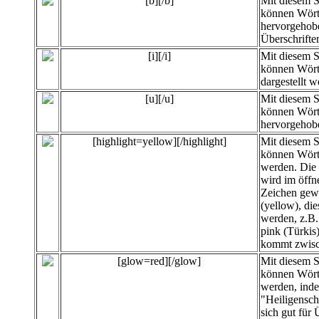
[b][/b]
Mit diesem 
können Wört
hervorgehobe
Überschrifte
[i][/i]
Mit diesem 
können Wört
dargestellt w
[u][/u]
Mit diesem 
können Wört
hervorgehob
[highlight=yellow][/highlight]
Mit diesem 
können
Wört
werden. Die 
wird im öffn
Zeichen gewä
(yellow), di
werden, z.B. 
pink (Türkis
kommt zwisc
[glow=red][/glow]
Mit diesem 
können Wört
werden, inde
"Heiligensc
sich gut für 