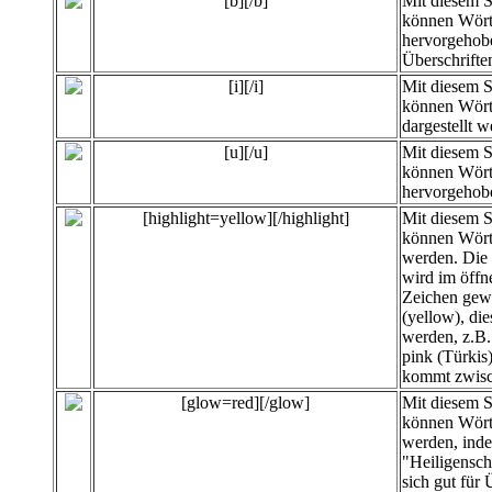
[b][/b]
Mit diesem 
können Wört
hervorgehobe
Überschrifte
[i][/i]
Mit diesem 
können Wört
dargestellt w
[u][/u]
Mit diesem 
können Wört
hervorgehob
[highlight=yellow][/highlight]
Mit diesem 
können
Wört
werden. Die 
wird im öffn
Zeichen gewä
(yellow), di
werden, z.B. 
pink (Türkis
kommt zwisc
[glow=red][/glow]
Mit diesem 
können Wört
werden, inde
"Heiligensc
sich gut für 