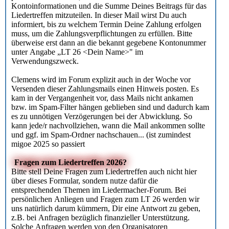
Kontoinformationen und die Summe Deines Beitrags für das
Liedertreffen mitzuteilen. In dieser Mail wirst Du auch
informiert, bis zu welchem Termin Deine Zahlung erfolgen
muss, um die Zahlungsverpflichtungen zu erfüllen. Bitte
überweise erst dann an die bekannt gegebene Kontonummer
unter Angabe „LT 26 <Dein Name>" im
Verwendungszweck.
Clemens wird im Forum explizit auch in der Woche vor
Versenden dieser Zahlungsmails einen Hinweis posten. Es
kam in der Vergangenheit vor, dass Mails nicht ankamen
bzw. im Spam-Filter hängen geblieben sind und dadurch kam
es zu unnötigen Verzögerungen bei der Abwicklung. So
kann jede/r nachvollziehen, wann die Mail ankommen sollte
und ggf. im Spam-Ordner nachschauen... (ist zumindest
migoe 2025 so passiert
Fragen zum Liedertreffen 2026?
Bitte stell Deine Fragen zum Liedertreffen auch nicht hier
über dieses Formular, sondern nutze dafür die
entsprechenden Themen im Liedermacher-Forum. Bei
persönlichen Anliegen und Fragen zum LT 26 werden wir
uns natürlich darum kümmern, Dir eine Antwort zu geben,
z.B. bei Anfragen bezüglich finanzieller Unterstützung.
Solche Anfragen werden von den Organisatoren