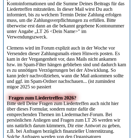
Kontoinformationen und die Summe Deines Beitrags für das
Liedertreffen mitzuteilen. In dieser Mail wirst Du auch
informiert, bis zu welchem Termin Deine Zahlung erfolgen
muss, um die Zahlungsverpflichtungen zu erfüllen. Bitte
überweise erst dann an die bekannt gegebene Kontonummer
unter Angabe „LT 26 <Dein Name>" im
Verwendungszweck.
Clemens wird im Forum explizit auch in der Woche vor
Versenden dieser Zahlungsmails einen Hinweis posten. Es
kam in der Vergangenheit vor, dass Mails nicht ankamen
bzw. im Spam-Filter hängen geblieben sind und dadurch kam
es zu unnötigen Verzögerungen bei der Abwicklung. So
kann jede/r nachvollziehen, wann die Mail ankommen sollte
und ggf. im Spam-Ordner nachschauen... (ist zumindest
migoe 2025 so passiert
Fragen zum Liedertreffen 2026?
Bitte stell Deine Fragen zum Liedertreffen auch nicht hier
über dieses Formular, sondern nutze dafür die
entsprechenden Themen im Liedermacher-Forum. Bei
persönlichen Anliegen und Fragen zum LT 26 werden wir
uns natürlich darum kümmern, Dir eine Antwort zu geben,
z.B. bei Anfragen bezüglich finanzieller Unterstützung.
Solche Anfragen werden von den Organisatoren